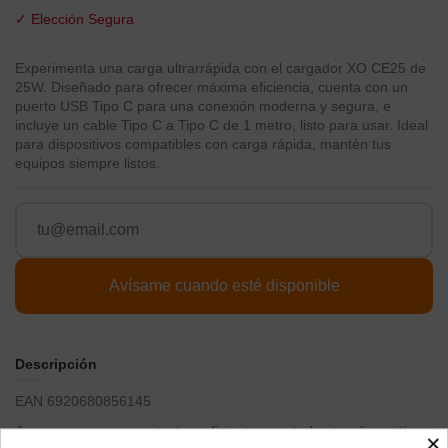
✓ Elección Segura
Experimenta una carga ultrarrápida con el cargador XO CE25 de
25W. Diseñado para ofrecer máxima eficiencia, cuenta con un
puerto USB Tipo C para una conexión moderna y segura, e
incluye un cable Tipo C a Tipo C de 1 metro, listo para usar. Ideal
para dispositivos compatibles con carga rápida, mantén tus
equipos siempre listos.
Descripción
EAN 6920680856145
Asegura una carga potente y eficiente para todos tus dispositivos
×