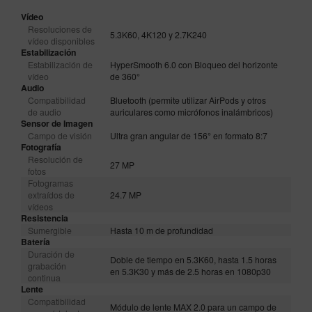
Vídeo
Resoluciones de
5.3K60, 4K120 y 2.7K240
vídeo disponibles
Estabilización
Estabilización de
HyperSmooth 6.0 con Bloqueo del horizonte
vídeo
de 360°
Audio
Compatibilidad
Bluetooth (permite utilizar AirPods y otros
de audio
auriculares como micrófonos inalámbricos)
Sensor de Imagen
Campo de visión
Ultra gran angular de 156° en formato 8:7
Fotografía
Resolución de
27 MP
fotos
Fotogramas
extraídos de
24.7 MP
vídeos
Resistencia
Sumergible
Hasta 10 m de profundidad
Batería
Duración de
Doble de tiempo en 5.3K60, hasta 1.5 horas
grabación
en 5.3K30 y más de 2.5 horas en 1080p30
continua
Lente
Compatibilidad
Módulo de lente MAX 2.0 para un campo de