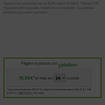
Captura tus aventuras con la GoPro Hero 12 Black. Vídeos 5.3K,
HyperSmooth mejorado, resistente y sumergible. ¡La cámara
perfecta para cada momento!
Págalo a plazos con
13,92
€*
al mes en
cuotas
*Importe a financiar
334,17 €
/
Importe total adeudado
334,17 €
/
TIN
0,00 %
/
TAE
7,76 %
/
Ver más