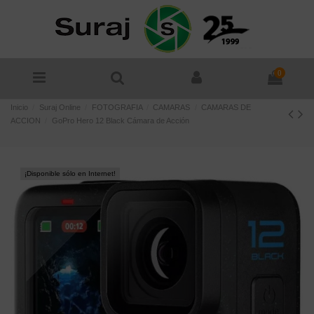
0
Inicio
Suraj Online
FOTOGRAFIA
CAMARAS
CAMARAS DE
ACCION
GoPro Hero 12 Black Cámara de Acción
¡Disponible sólo en Internet!