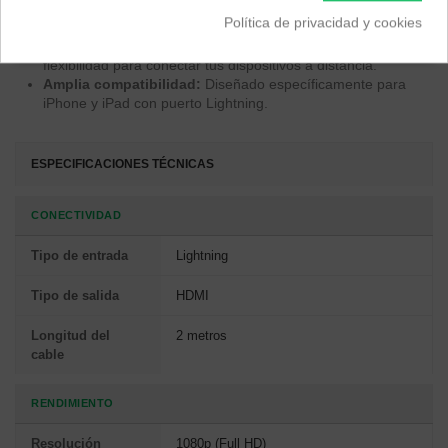
Plug & Play:
No requiere instalación de drivers adicionales,
Política de privacidad y cookies
solo conecta y usa (puede requerir alimentación USB).
Longitud óptima:
Con 2 metros de cable, ofrece
flexibilidad para conectar tus dispositivos a distancia.
Amplia compatibilidad:
Diseñado específicamente para
iPhone y iPad con puerto Lightning.
ESPECIFICACIONES TÉCNICAS
CONECTIVIDAD
Tipo de entrada
Lightning
Tipo de salida
HDMI
Longitud del
2 metros
cable
RENDIMIENTO
Resolución
1080p (Full HD)