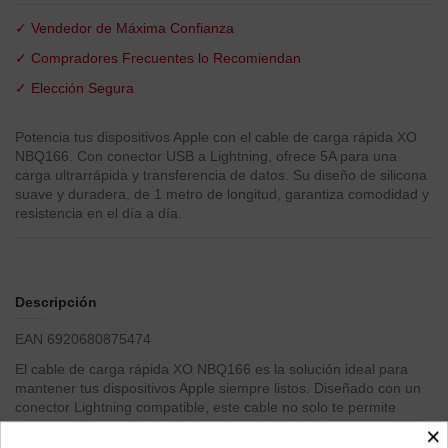
✓ Vendedor de Máxima Confianza
✓ Compradores Frecuentes lo Recomiendan
✓ Elección Segura
Potencia tus dispositivos Apple con el cable de carga rápida XO
NBQ166. Con conector USB a Lightning, ofrece 5A para una
carga ultrarrápida y transferencia de datos. Su diseño de silicona
suave y duradera, de 1 metro de longitud, garantiza comodidad y
resistencia en el día a día.
Descripción
EAN 6920680875474
El cable de carga rápida XO NBQ166 es la solución ideal para
mantener tus dispositivos Apple siempre listos. Diseñado con un
conector Lightning compatible, este cable no solo te permite
cargar tu iPhone, iPad o iPod a alta velocidad, sino que también
×
facilita la transferencia de datos de forma eficiente.