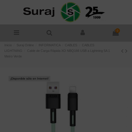
0
Inicio
Suraj Online
INFORMATICA
CABLES
CABLES
LIGHTNING
Cable de Carga Rápida XO NBQ166 USB a Lightning 5A 1
Metro Verde
¡Disponible sólo en Internet!