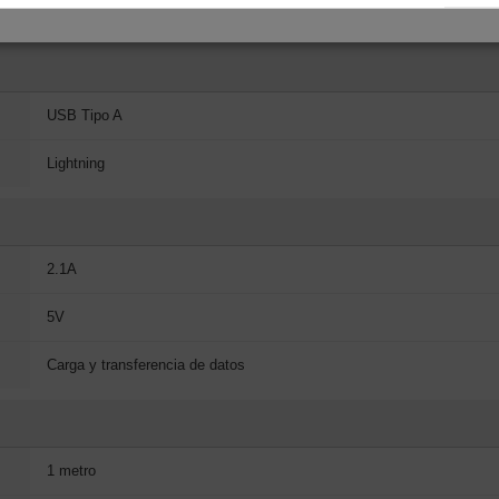
USB Tipo A
Lightning
2.1A
5V
Carga y transferencia de datos
1 metro