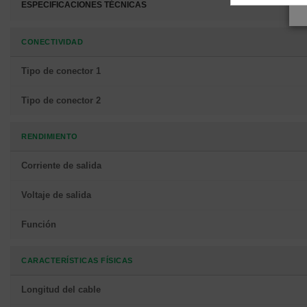
ESPECIFICACIONES TÉCNICAS
CONECTIVIDAD
Tipo de conector 1
Tipo de conector 2
RENDIMIENTO
Corriente de salida
Voltaje de salida
Función
CARACTERÍSTICAS FÍSICAS
Longitud del cable