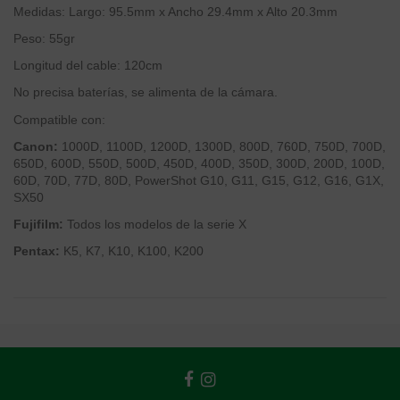
Medidas: Largo: 95.5mm x Ancho 29.4mm x Alto 20.3mm
Peso: 55gr
Longitud del cable: 120cm
No precisa baterías, se alimenta de la cámara.
Compatible con:
Canon:
1000D, 1100D, 1200D, 1300D, 800D, 760D, 750D, 700D,
650D, 600D, 550D, 500D, 450D, 400D, 350D, 300D, 200D, 100D,
60D, 70D, 77D, 80D, PowerShot G10, G11, G15, G12, G16, G1X,
SX50
Fujifilm:
Todos los modelos de la serie X
Pentax:
K5, K7, K10, K100, K200