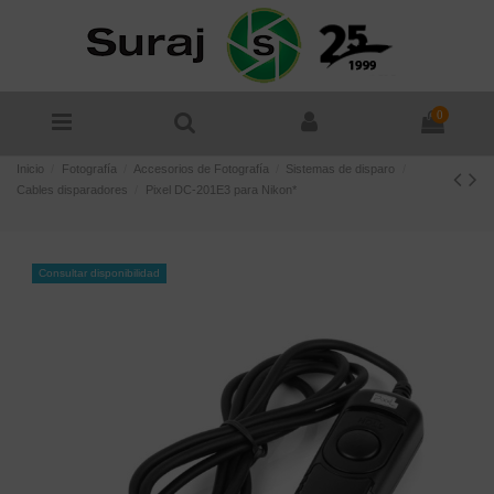
0
Inicio
Fotografía
Accesorios de Fotografía
Sistemas de disparo
Cables disparadores
Pixel DC-201E3 para Nikon*
Consultar disponibilidad