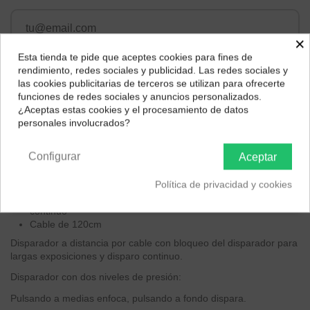
×
Esta tienda te pide que aceptes cookies para fines de
¿Dónde deseas recibir tu pedido?
rendimiento, redes sociales y publicidad. Las redes sociales y
las cookies publicitarias de terceros se utilizan para ofrecerte
Selecciona tu ubicación para mostrarte los precios e
funciones de redes sociales y anuncios personalizados.
impuestos correctos para tu región.
¿Aceptas estas cookies y el procesamiento de datos
Descripción
personales involucrados?
Península y Baleares
Canarias
Características principales
Configurar
Aceptar
Disparador remoto por cable
Política de privacidad y cookies
Pulsando a medias enfoca, pulsanto a fondo dispara
Bloqueo del disparador para largas exposiciones o disparo
continuo
Cable de 120cm
Disparador a distancia por cable con bloqueo del disparador para
largas exposiciones y disparo continuo.
Disparador con dos niveles de presión:
Pulsando a medias enfoca, pulsando a fondo dispara.