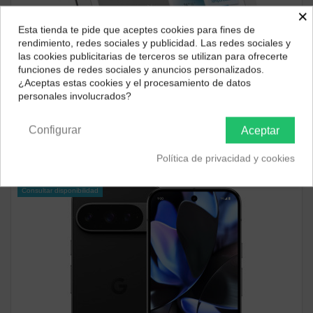
×
Esta tienda te pide que aceptes cookies para fines de
¿Dónde deseas recibir tu pedido?
rendimiento, redes sociales y publicidad. Las redes sociales y
las cookies publicitarias de terceros se utilizan para ofrecerte
Selecciona tu ubicación para mostrarte los precios e
funciones de redes sociales y anuncios personalizados.
impuestos correctos para tu región.
Consultar disponibilidad
¿Aceptas estas cookies y el procesamiento de datos
personales involucrados?
ALTAVOCES INTELIGENTES
Península y Baleares
Canarias
Google Nest Hub 2ª Gen Tiza
92,14 €
Configurar
Aceptar
ver producto
Política de privacidad y cookies
Consultar disponibilidad