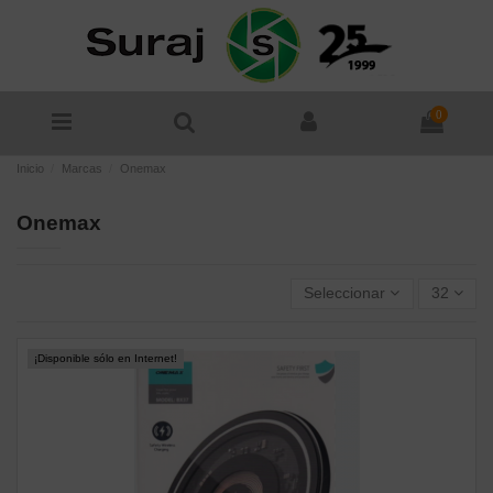
0
Inicio
Marcas
Onemax
Onemax
Seleccionar
32
¡Disponible sólo en Internet!