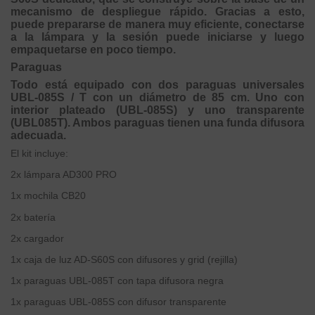
mecanismo de despliegue rápido. Gracias a esto,
puede prepararse de manera muy eficiente, conectarse
a la lámpara y la sesión puede iniciarse y luego
empaquetarse en poco tiempo.
Paraguas
Todo está equipado con dos paraguas universales
UBL-085S / T con un diámetro de 85 cm. Uno con
interior plateado (UBL-085S) y uno transparente
(UBL085T). Ambos paraguas tienen una funda difusora
adecuada.
El kit incluye:
2x lámpara AD300 PRO
1x mochila CB20
2x batería
2x cargador
1x caja de luz AD-S60S con difusores y grid (rejilla)
1x paraguas UBL-085T con tapa difusora negra
1x paraguas UBL-085S con difusor transparente