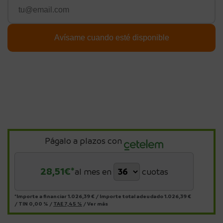
Págalo a plazos con
28,51
€*
al mes en
cuotas
*Importe a financiar
1.026,39 €
/
Importe total adeudado
1.026,39 €
/
TIN
0,00 %
/
TAE
7,45 %
/
Ver más