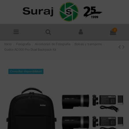
0
Inicio
Fotografía
Accesorios de Fotografía
Bolsas y transporte
Godox AD300 Pro Dual Backpack Kit
Consultar disponibilidad