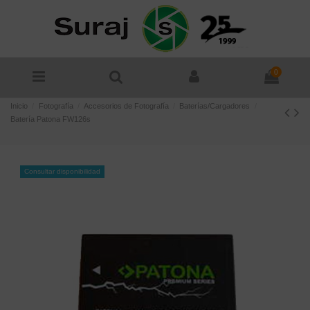
0
Inicio
Fotografía
Accesorios de Fotografía
Baterías/Cargadores
Batería Patona FW126s
Consultar disponibilidad