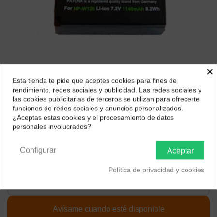
×
Esta tienda te pide que aceptes cookies para fines de
¿Dónde deseas recibir tu pedido?
rendimiento, redes sociales y publicidad. Las redes sociales y
las cookies publicitarias de terceros se utilizan para ofrecerte
Selecciona tu ubicación para mostrarte los precios e
funciones de redes sociales y anuncios personalizados.
Batería Patona FW126s
impuestos correctos para tu región.
¿Aceptas estas cookies y el procesamiento de datos
personales involucrados?
Marca:
Patona
Península y Baleares
Canarias
24,25 €
Configurar
Aceptar
Política de privacidad y cookies