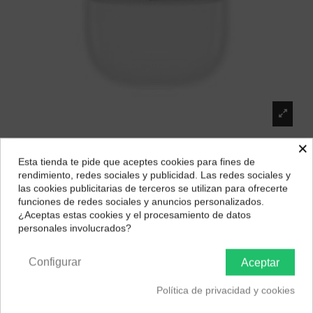
×
Auriculares Xiaomi Redmi Buds 8 Active
Esta tienda te pide que aceptes cookies para fines de
¿Dónde deseas recibir tu pedido?
rendimiento, redes sociales y publicidad. Las redes sociales y
Bluetooth (BHR08JUGL)
las cookies publicitarias de terceros se utilizan para ofrecerte
Selecciona tu ubicación para mostrarte los precios e
Marca:
XIAOMI
funciones de redes sociales y anuncios personalizados.
impuestos correctos para tu región.
¿Aceptas estas cookies y el procesamiento de datos
32,00 €
personales involucrados?
Península y Baleares
Canarias
✓ Vendedor de Máxima Confianza
Configurar
Aceptar
✓ Compradores Frecuentes lo Recomiendan
Política de privacidad y cookies
✓ Elección Segura