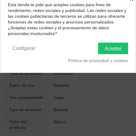
voz excepcional y controles multimedia integrados en el
Esta tienda te pide que aceptes cookies para fines de
¿Dónde deseas recibir tu pedido?
auricular.
rendimiento, redes sociales y publicidad. Las redes sociales y
Diseño de Colección:
Combina a la perfección con el
las cookies publicitarias de terceros se utilizan para ofrecerte
Selecciona tu ubicación para mostrarte los precios e
ratón G705 y el teclado Logitech G715 de la Aurora
funciones de redes sociales y anuncios personalizados.
impuestos correctos para tu región.
Collection para una estética de gaming unificada.
¿Aceptas estas cookies y el procesamiento de datos
personales involucrados?
Península y Baleares
Canarias
ESPECIFICACIONES TÉCNICAS
Configurar
Aceptar
Política de privacidad y cookies
DESEMPEÑO
Tipo de producto
Auriculares
Estilo de uso
Diadema
Uso recomendado
Juego
Tipo de auricular
Binaural
Color del
Blanco
producto