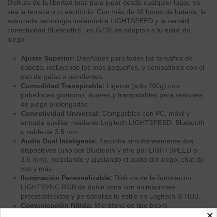
Disfruta de la libertad total para jugar desde cualquier lugar, ya
sea la terraza o tu escritorio. Con más de 16 horas de batería, la
avanzada tecnología inalámbrica LIGHTSPEED y la versátil
conectividad Bluetooth®, los G735 se adaptan a tu estilo de
juego.
Ajuste Superior:
Diseñados para todos los tamaños de
cabeza, incluyendo los más pequeños, y compatibles con el
uso de gafas o pendientes.
Comodidad Transpirable:
Ligeros (solo 260g) con
pabellones giratorios, suaves y transpirables para sesiones
de juego prolongadas.
Conectividad Universal:
Compatibles con PC, móvil y
entrada auxiliar mediante Logitech LIGHTSPEED, Bluetooth
o cable de 3,5 mm.
Audio Dual Inteligente:
Escucha simultáneamente dos
dispositivos (uno por Bluetooth y otro por LIGHTSPEED o
3,5 mm), mezclando y ajustando el audio del juego, chat de
voz y más.
Iluminación Personalizable:
Disfruta de la iluminación
LIGHTSYNC RGB de doble zona con animaciones
preestablecidas y personaliza tu estilo en Logitech G HUB.
Comunicación Nítida:
Micrófono de tipo boom
×
desmontable con filtros Blue VO!CE para una claridad de