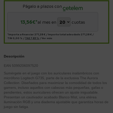
Págalo a plazos con
13,56
€*
al mes en
cuotas
*Importe a financiar
271,28 €
/
Importe total adeudado
271,28 €
/
TIN
0,00 %
/
TAE
7,83 %
/
Ver más
Descripción
EAN 5099206097520
Sumérgete en el juego con los auriculares inalámbricos con
micrófono Logitech G735, parte de la exclusiva The Aurora
Collection. Diseñados para maximizar la comodidad de todos los
gamers, incluso aquellos con cabezas más pequeñas, gafas o
pendientes, estos auriculares ofrecen un ajuste inigualable.
Presentan un cautivador acabado Blanco Mist, una etérea
iluminación RGB y una diadema ajustable que garantiza horas de
juego sin fatiga.