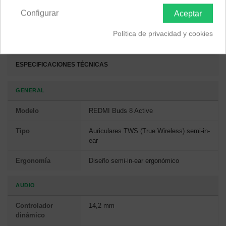
desde tu móvil. Su diseño semi-in-ear ergonómico equilibra el
Configurar
Aceptar
peso, reduciendo la fatiga y garantizando la comodidad incluso
en largas sesiones de escucha, disponibles en elegantes colores
Política de privacidad y cookies
como negro para adaptarse a tu estilo.
ESPECIFICACIONES TÉCNICAS
GENERAL
Modelo
REDMI Buds 8 Active
Tipo
Auriculares TWS (True Wireless) semi-in-
ear
Ergonomía
Diseño semi-in-ear ergonómico
AUDIO
Controlador
14,2 mm
dinámico