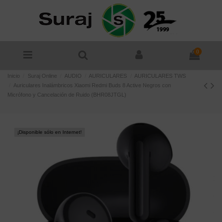
0
Inicio
Suraj Online
AUDIO
AURICULARES
AURICULARES TWS
Auriculares Inalámbricos Xiaomi Redmi Buds 8 Active Negros con
Micrófono y Cancelación de Ruido (BHR08JTGL)
¡Disponible sólo en Internet!