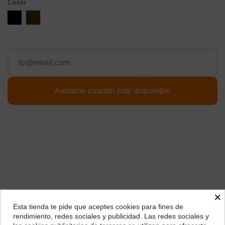
Color
Negro
Marron
×
Esta tienda te pide que aceptes cookies para fines de
Descripción
¿Dónde deseas recibir tu pedido?
rendimiento, redes sociales y publicidad. Las redes sociales y