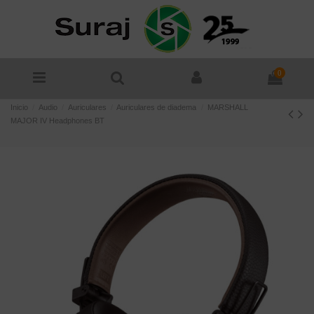
0
Inicio
Audio
Auriculares
Auriculares de diadema
MARSHALL
MAJOR IV Headphones BT