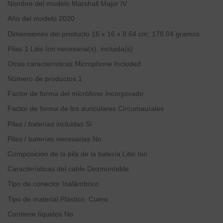
Nombre del modelo
‎Marshall Major IV
Año del modelo
‎2020
Dimensiones del producto
‎16 x 16 x 8.64 cm; 178.04 gramos
Pilas
‎1 Litio Ion necesaria(s), incluida(s)
Otras características
‎Microphone Included
Número de productos
‎1
Factor de forma del micrófono
‎Incorporado
Factor de forma de los auriculares
‎Circumaurales
Pilas / baterías incluidas
‎Sí
Pilas / baterías necesarias
‎No
Composición de la pila de la batería
‎Litio Ion
Características del cable
‎Desmontable
Tipo de conector
‎Inalámbrico
Tipo de material
‎Plástico, Cuero
Contiene líquidos
‎No