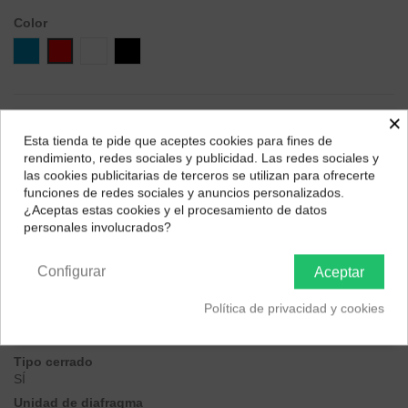
Color
Azul
Rojo
Blanco
Negro
×
Esta tienda te pide que aceptes cookies para fines de
¿Dónde deseas recibir tu pedido?
Descripción
rendimiento, redes sociales y publicidad. Las redes sociales y
las cookies publicitarias de terceros se utilizan para ofrecerte
Selecciona tu ubicación para mostrarte los precios e
Tamaño y peso
funciones de redes sociales y anuncios personalizados.
impuestos correctos para tu región.
¿Aceptas estas cookies y el procesamiento de datos
personales involucrados?
Peso
Península y Baleares
Canarias
125 g (sin cable)
Configurar
Aceptar
Características
Política de privacidad y cookies
generales
Tipo cerrado
SÍ
Unidad de diafragma