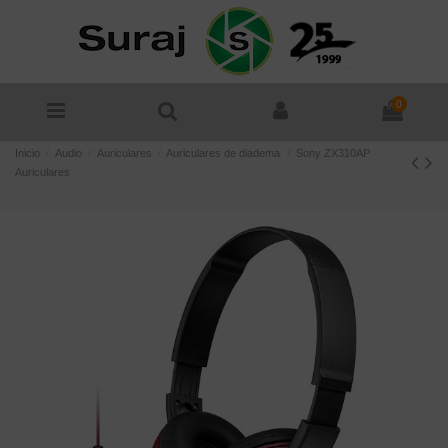
0
Inicio
Audio
Auriculares
Auriculares de diadema
Sony ZX310AP
Auriculares