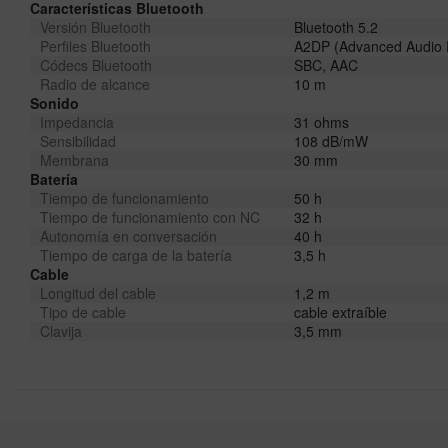
Características Bluetooth
Versión Bluetooth
Bluetooth 5.2
Perfiles Bluetooth
A2DP (Advanced Audio Di
Códecs Bluetooth
SBC, AAC
Radio de alcance
10 m
Sonido
Impedancia
31 ohms
Sensibilidad
108 dB/mW
Membrana
30 mm
Batería
Tiempo de funcionamiento
50 h
Tiempo de funcionamiento con NC
32 h
Autonomía en conversación
40 h
Tiempo de carga de la batería
3,5 h
Cable
Longitud del cable
1,2 m
Tipo de cable
cable extraíble
Clavija
3,5 mm