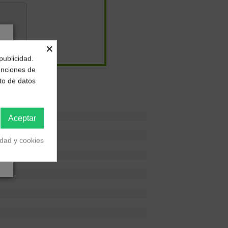
×
99 €
/
TIN
publicidad.
funciones de
to de datos
ruido
Aceptar
idad y cookies