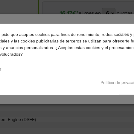
16,17
€*
al mes en
cuotas
*Importe a financiar
96,99 €
/
Importe total adeudado
96,
¿Dónde deseas recibir tu pedido?
0,00 %
/
TAE
0,00 %
/
Ver más
e pide que aceptes cookies para fines de rendimiento, redes sociales y 
iales y las cookies publicitarias de terceros se utilizan para ofrecerte 
Selecciona tu ubicación para mostrarte los precios e
s y anuncios personalizados. ¿Aceptas estas cookies y el procesamien
impuestos correctos para tu región.
nvolucrados?
Península y Baleares
Canarias
uriculares inalámbricos, Auriculares diadema, Auriculares cancelación 
r
Política de privac
nal
tphone
iratorio
ment Engine (DSEE)