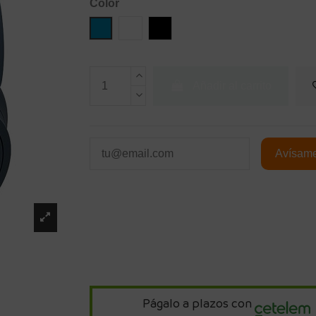
Color
Azul
Blanco
Negro
Añadir al carrito
Págalo a plazos con