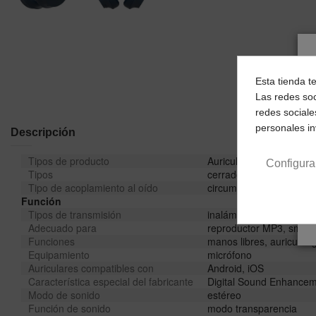
Esta tienda t
Las redes soc
redes sociale
personales i
Descripción
Tipos de producto
Auriculares Bluetooth, A
Configura
Tipos
cerrados, dinámicos
Tipo de acoplamiento al oído
circumaurales
Función
Tipos de transmisión
inalámbrica, cable opcio
Adecuado para
reproductor MP3, smar
Funciones
manos libres, auricular g
Equipamiento
micrófono
Auriculares compatibles con
Android, iOS
Característica especial del fabricante
Digital Sound Enhance
Modo de sonido
estéreo
Función de sonido
modo transparencia