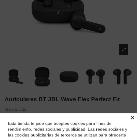
Auriculares BT JBL Wave Flex Perfect Fit
Marca:
JBL
×
58,19 €
Esta tienda te pide que aceptes cookies para fines de
¿Dónde deseas recibir tu pedido?
rendimiento, redes sociales y publicidad. Las redes sociales y
las cookies publicitarias de terceros se utilizan para ofrecerte