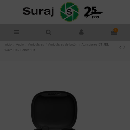
0
Inicio
Audio
Auriculares
Auriculares de botón
Auriculares BT JBL
Wave Flex Perfect Fit