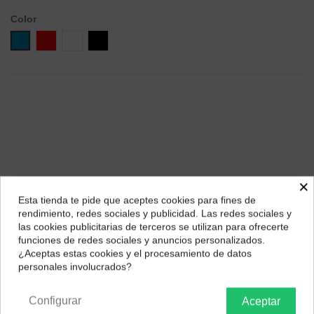
Color
Azul
Rojo
Blanco
Negro
×
Esta tienda te pide que aceptes cookies para fines de
¿Dónde deseas recibir tu pedido?
rendimiento, redes sociales y publicidad. Las redes sociales y
las cookies publicitarias de terceros se utilizan para ofrecerte
Descripción
Selecciona tu ubicación para mostrarte los precios e
funciones de redes sociales y anuncios personalizados.
impuestos correctos para tu región.
¿Aceptas estas cookies y el procesamiento de datos
Diseño powerhook para ajuste ergonómico. App JBL Headphones
personales involucrados?
Impedancia
Península y Baleares
Canarias
16 ohmnios
Configurar
Aceptar