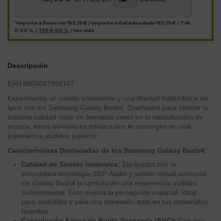
*Importe a financiar
155,19 €
/
Importe total adeudado
155,19 €
/
TIN
0,00 %
/
TAE
0,00 %
/
Ver más
Descripción
EAN 8806097998167
Experimenta un sonido envolvente y una libertad inalámbrica sin
igual con los Samsung Galaxy Buds4. Diseñados para ofrecer la
máxima calidad tanto en llamadas como en la reproducción de
música, estos auriculares intraaurales te sumergen en una
experiencia auditiva superior.
Características Destacadas de los Samsung Galaxy Buds4:
Calidad de Sonido Inmersiva:
Equipados con la
innovadora tecnología 360° Audio y sonido virtual surround,
los Galaxy Buds4 proporcionan una experiencia auditiva
tridimensional. Esto mejora la percepción espacial, ideal
para audiófilos y para una inmersión total en tus contenidos
favoritos.
Cancelación Activa de Ruido Avanzada (ANC):
Con seis