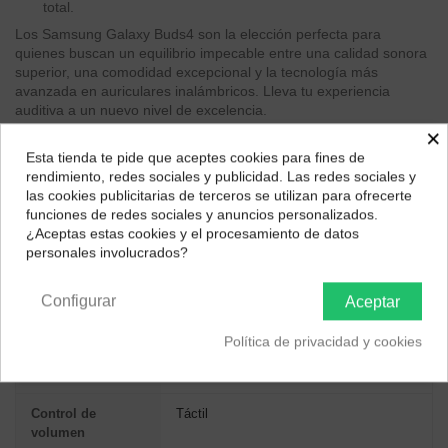
total.
Los Samsung Galaxy Buds4 son la elección perfecta para
quienes buscan un equilibrio impecable entre una calidad sonora
superior, una comodidad excepcional y la tecnología más
avanzada en auriculares inalámbricos. Lleva tu experiencia
auditiva a un nuevo nivel de excelencia.
×
Esta tienda te pide que aceptes cookies para fines de
ESPECIFICACIONES TÉCNICAS
¿Dónde deseas recibir tu pedido?
rendimiento, redes sociales y publicidad. Las redes sociales y
las cookies publicitarias de terceros se utilizan para ofrecerte
Selecciona tu ubicación para mostrarte los precios e
funciones de redes sociales y anuncios personalizados.
GENERAL
impuestos correctos para tu región.
¿Aceptas estas cookies y el procesamiento de datos
personales involucrados?
Tipo de producto
Auriculares intraaurales inalámbricos
Península y Baleares
Canarias
Estilo de uso
In-ear
Configurar
Aceptar
Uso recomendado
Llamadas y música
Política de privacidad y cookies
Color
Blanco
Control de
Táctil
volumen