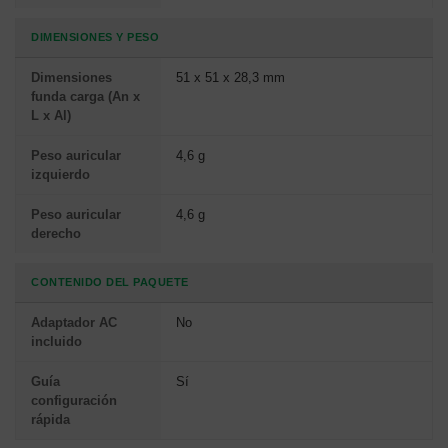
DIMENSIONES Y PESO
Dimensiones
51 x 51 x 28,3 mm
funda carga (An x
L x Al)
Peso auricular
4,6 g
izquierdo
Peso auricular
4,6 g
derecho
CONTENIDO DEL PAQUETE
Adaptador AC
No
incluido
Guía
Sí
configuración
rápida