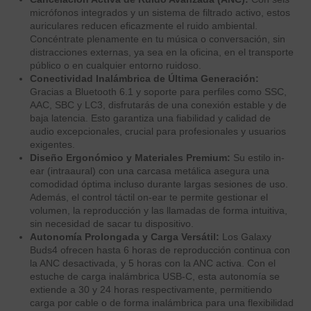
micrófonos integrados y un sistema de filtrado activo, estos
auriculares reducen eficazmente el ruido ambiental.
Concéntrate plenamente en tu música o conversación, sin
distracciones externas, ya sea en la oficina, en el transporte
público o en cualquier entorno ruidoso.
Conectividad Inalámbrica de Última Generación:
Gracias a Bluetooth 6.1 y soporte para perfiles como SSC,
AAC, SBC y LC3, disfrutarás de una conexión estable y de
baja latencia. Esto garantiza una fiabilidad y calidad de
audio excepcionales, crucial para profesionales y usuarios
exigentes.
Diseño Ergonómico y Materiales Premium:
Su estilo in-
ear (intraaural) con una carcasa metálica asegura una
comodidad óptima incluso durante largas sesiones de uso.
Además, el control táctil on-ear te permite gestionar el
volumen, la reproducción y las llamadas de forma intuitiva,
sin necesidad de sacar tu dispositivo.
Autonomía Prolongada y Carga Versátil:
Los Galaxy
Buds4 ofrecen hasta 6 horas de reproducción continua con
la ANC desactivada, y 5 horas con la ANC activa. Con el
estuche de carga inalámbrica USB-C, esta autonomía se
extiende a 30 y 24 horas respectivamente, permitiendo
carga por cable o de forma inalámbrica para una flexibilidad