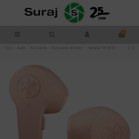
0
Inicio
Audio
Auriculares
Auriculares de botón
Yamaha TW-EF3A