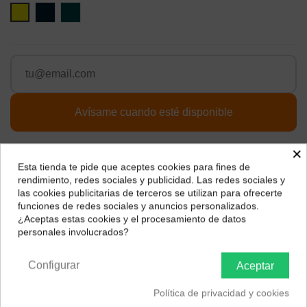
Amarillo
Grafito
Slate
×
Descripción
Esta tienda te pide que aceptes cookies para fines de
¿Dónde deseas recibir tu pedido?
rendimiento, redes sociales y publicidad. Las redes sociales y
las cookies publicitarias de terceros se utilizan para ofrecerte
Selecciona tu ubicación para mostrarte los precios e
funciones de redes sociales y anuncios personalizados.
CARACTERÍSTICAS
impuestos correctos para tu región.
¿Aceptas estas cookies y el procesamiento de datos
personales involucrados?
Península y Baleares
Canarias
Autonomía (en horas)
32 Horas
Configurar
Aceptar
Política de privacidad y cookies