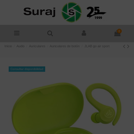
0
Inicio
Audio
Auriculares
Auriculares de botón
JLAB go air sport
Consultar disponibilidad