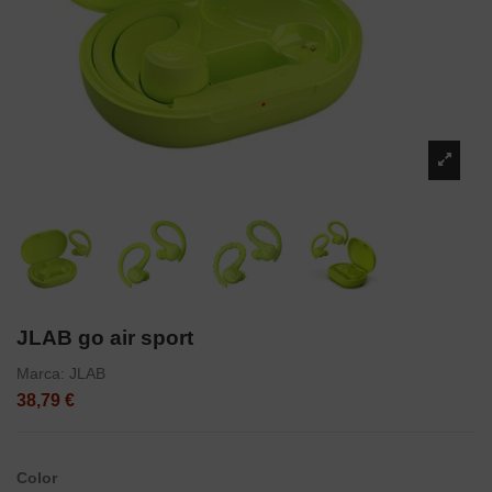
JLAB go air sport
Marca:
JLAB
38,79 €
Color