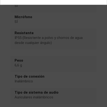
Bluetooth
SÍ
Micrófono
SÍ
Resistente
IP55 (Resistente a polvo y chorros de agua
desde cualquier ángulo)
Peso
6,6 g
Tipo de conexión
Inalámbrico
Tipo de sistema de audio
Auriculares inalámbricos