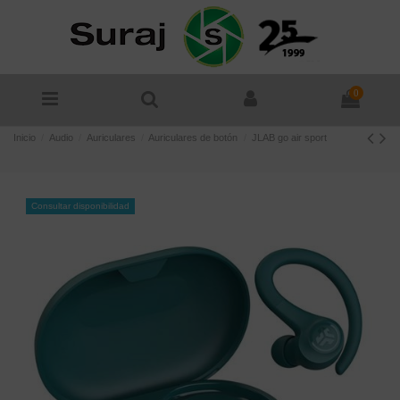
0
Inicio
Audio
Auriculares
Auriculares de botón
JLAB go air sport
Consultar disponibilidad