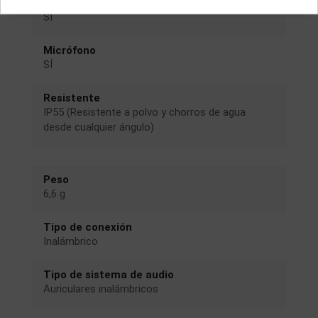
Bluetooth
SÍ
Micrófono
SÍ
Resistente
IP55 (Resistente a polvo y chorros de agua
desde cualquier ángulo)
Peso
6,6 g
Tipo de conexión
Inalámbrico
Tipo de sistema de audio
Auriculares inalámbricos