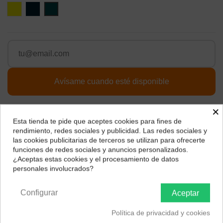
Amarillo
Grafito
Slate
×
Descripción
Esta tienda te pide que aceptes cookies para fines de
¿Dónde deseas recibir tu pedido?
rendimiento, redes sociales y publicidad. Las redes sociales y
las cookies publicitarias de terceros se utilizan para ofrecerte
Selecciona tu ubicación para mostrarte los precios e
funciones de redes sociales y anuncios personalizados.
CARACTERÍSTICAS
impuestos correctos para tu región.
¿Aceptas estas cookies y el procesamiento de datos
personales involucrados?
Península y Baleares
Canarias
Autonomía (en horas)
32 Horas
Configurar
Aceptar
Política de privacidad y cookies