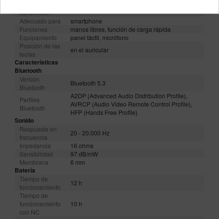
Tipo de
inalámbrica
transmisión
Adecuado para
smartphone
Funciones
manos libres, función de carga rápida
Equipamiento
panel táctil, micrófono
Posición de las
en el auricular
teclas
Características
Bluetooth
Versión
Bluetooth 5.3
Bluetooth
A2DP (Advanced Audio Distribution Profile),
Perfiles
AVRCP (Audio Video Remote Control Profile),
Bluetooth
HFP (Hands Free Profile)
Sonido
Respuesta en
20 - 20.000 Hz
frecuencia
Impedancia
16 ohms
Sensibilidad
97 dB/mW
Membrana
6 mm
Batería
Tiempo de
12 h
funcionamiento
Tiempo de
funcionamiento
10 h
con NC