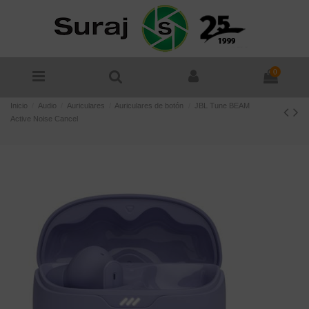
0
Inicio
Audio
Auriculares
Auriculares de botón
JBL Tune BEAM
Active Noise Cancel