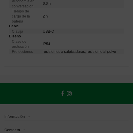
Autonomía en
6,6 h
conversación
Tiempo de
carga de la
2 h
batería
Cable
Clavija
USB-C
Diseño
Clase de
IP54
protección
Protecciones
resistentes a salpicaduras, resistente al polvo
Información
Contacto