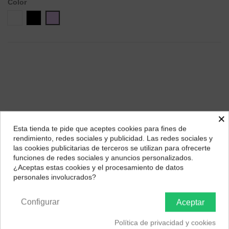
Color
Blanco
Negro
Lila
×
Esta tienda te pide que aceptes cookies para fines de
¿Dónde deseas recibir tu pedido?
rendimiento, redes sociales y publicidad. Las redes sociales y
las cookies publicitarias de terceros se utilizan para ofrecerte
Selecciona tu ubicación para mostrarte los precios e
Descripción
funciones de redes sociales y anuncios personalizados.
impuestos correctos para tu región.
¿Aceptas estas cookies y el procesamiento de datos
Tipos de
Auriculares Bluetooth, Auriculares inalámbricos,
personales involucrados?
producto
Auriculares in-ear
Península y Baleares
Canarias
Tipo
dinámicos
Tipo de
Configurar
Aceptar
acoplamiento
intraaurales
al oído
Política de privacidad y cookies
Función