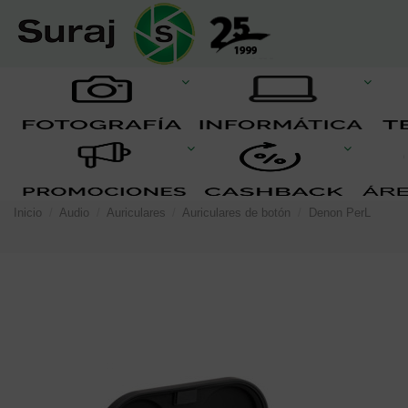
Inicio
Audio
Auriculares
Auriculares de botón
Denon PerL