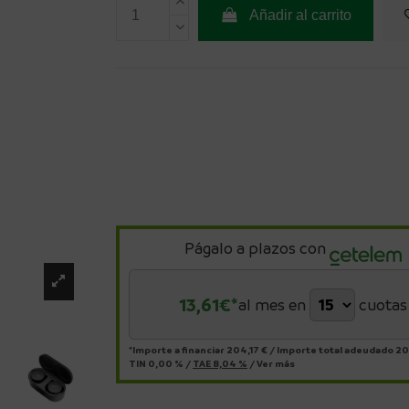
Añadir al carrito
Págalo a plazos con
13,61
€*
al mes en
cuotas
*Importe a financiar
204,17 €
/
Importe total adeudado
20
TIN
0,00 %
/
TAE
8,04 %
/
Ver más