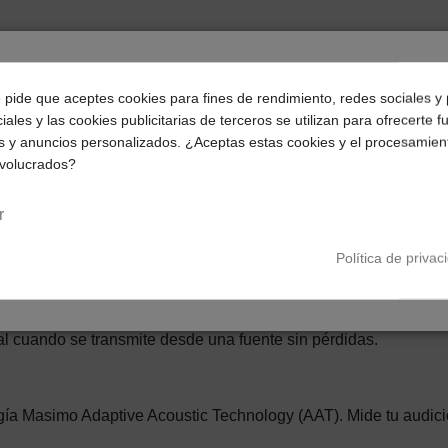
¿Dónde deseas recibir tu pedido?
e pide que aceptes cookies para fines de rendimiento, redes sociales y 
iales y las cookies publicitarias de terceros se utilizan para ofrecerte 
Selecciona tu ubicación para mostrarte los precios e
s y anuncios personalizados. ¿Aceptas estas cookies y el procesamien
impuestos correctos para tu región.
nvolucrados?
Península y Baleares
Canarias
r
a adaptativa. Experimenta una escucha personalizada gracias a
onido.
Política de privac
napdragon Sound con tecnología aptX™ Lossless, ofrecen aut
al cuando se transmite desde una fuente sin pérdidas.
gía Masimo Adaptive Acoustic Technology (AAT). Mide tu audició