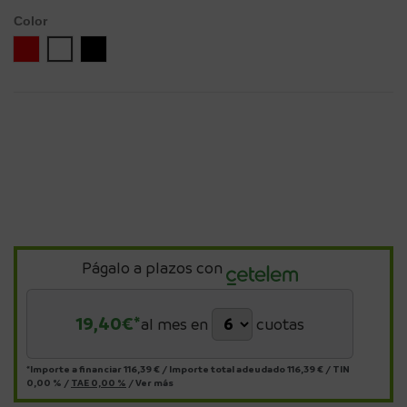
Color
Rojo
Blanco
Negro
Págalo a plazos con
19,40
€*
al mes en
cuotas
*Importe a financiar
116,39 €
/
Importe total adeudado
116,39 €
/
TIN
0,00 %
/
TAE
0,00 %
/
Ver más