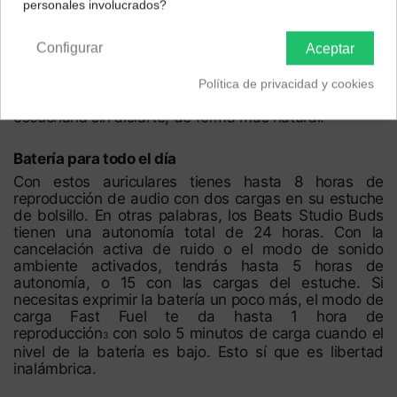
personales involucrados?
deseados con un filtro muy preciso que se adapta
Península y Baleares
Canarias
dinámicamente al sonido ambiental. Cuando
Configurar
necesites oír el mundo exterior, bastará con pulsar un
Aceptar
botón para cambiarte al modo de sonido ambiente.
Los micrófonos externos mezclan los sonidos
Política de privacidad y cookies
ambientales con tu música para que puedas
escucharla sin aislarte, de forma más natural.
Batería para todo el día
Con estos auriculares tienes hasta 8 horas de
reproducción de audio con dos cargas en su estuche
de bolsillo. En otras palabras, los Beats Studio Buds
tienen una autonomía total de 24 horas. Con la
cancelación activa de ruido o el modo de sonido
ambiente activados, tendrás hasta 5 horas de
autonomía, o 15 con las cargas del estuche. Si
necesitas exprimir la batería un poco más, el modo de
carga Fast Fuel te da hasta 1 hora de
reproducción
con solo 5 minutos de carga cuando el
3
nivel de la batería es bajo. Esto sí que es libertad
inalámbrica.