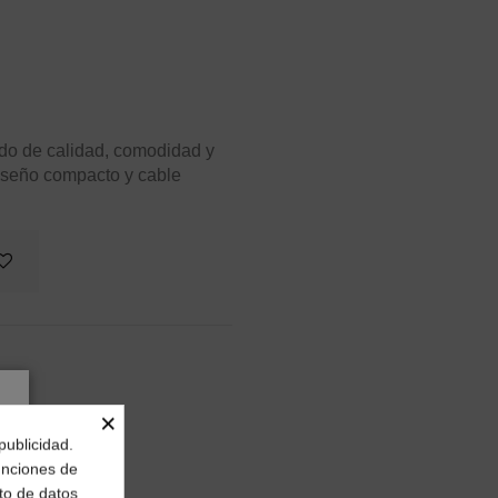
do de calidad, comodidad y
Diseño compacto y cable
×
publicidad.
funciones de
to de datos