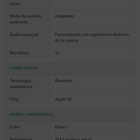
ruido
Modo de sonido
Adaptativo
ambiente
Audio espacial
Personalizado con seguimiento dinámico
de la cabeza
Micrófono
Sí
CONECTIVIDAD
Tecnología
Bluetooth
inalámbrica
Chip
Apple H2
DISEÑO Y RESISTENCIA
Color
Blanco
Resistencia
IPX4 (sudor y agua)