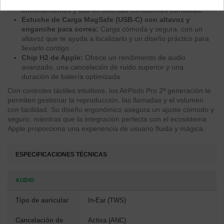
Resistencia al agua y al sudor (IPX4):
Ideales para
entrenamientos y uso en diversas condiciones climáticas.
Estuche de Carga MagSafe (USB-C) con altavoz y
enganche para correa:
Carga cómoda y segura, con un
altavoz que te ayuda a localizarlo y un diseño práctico para
llevarlo contigo.
Chip H2 de Apple:
Ofrece un rendimiento de audio
avanzado, una cancelación de ruido superior y una
duración de batería optimizada.
Con controles táctiles intuitivos, los AirPods Pro 2ª generación te
permiten gestionar la reproducción, las llamadas y el volumen
con facilidad. Su diseño ergonómico asegura un ajuste cómodo y
seguro, mientras que la integración perfecta con el ecosistema
Apple proporciona una experiencia de usuario fluida y mágica.
ESPECIFICACIONES TÉCNICAS
AUDIO
Tipo de auricular
In-Ear (TWS)
Cancelación de
Activa (ANC)