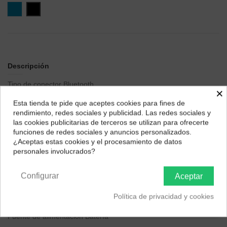
Azul
Negro
Descripción
Tipo de conector
Bluetooth
×
Tipo de altavoz
Altavoz exterior
Esta tienda te pide que aceptes cookies para fines de
¿Dónde deseas recibir tu pedido?
rendimiento, redes sociales y publicidad. Las redes sociales y
Marca
Xiaomi
las cookies publicitarias de terceros se utilizan para ofrecerte
Selecciona tu ubicación para mostrarte los precios e
Nombre del modelo
Xiaomi Mi Portable Bluetooth Speaker
funciones de redes sociales y anuncios personalizados.
impuestos correctos para tu región.
¿Aceptas estas cookies y el procesamiento de datos
Usos recomendados para el producto
Für Smartphones oder
personales involucrados?
Tablets
Península y Baleares
Canarias
Función especial
Bluetooth
Configurar
Aceptar
Compatibilidad del montaje
Tablero de mesa
Política de privacidad y cookies
Configuración del canal de sonido Surround del altavoz
2.0
Fuente de alimentación
Batería