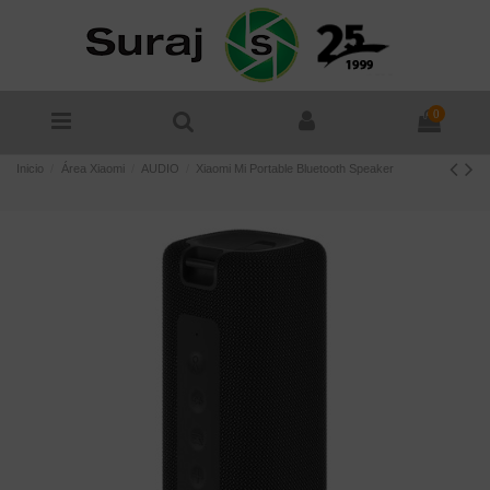
0
Inicio
Área Xiaomi
AUDIO
Xiaomi Mi Portable Bluetooth Speaker