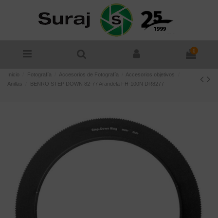
0
Inicio
Fotografía
Accesorios de Fotografía
Accesorios objetivos
Anillas
BENRO STEP DOWN 82-77 Arandela FH-100N DR8277