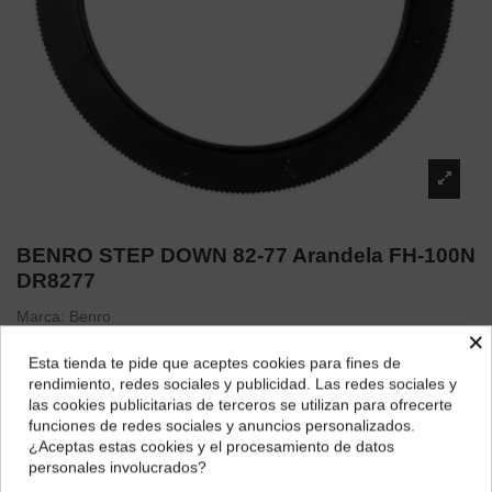
BENRO STEP DOWN 82-77 Arandela FH-100N
DR8277
Marca:
Benro
×
10,67 €
Esta tienda te pide que aceptes cookies para fines de
¿Dónde deseas recibir tu pedido?
rendimiento, redes sociales y publicidad. Las redes sociales y
las cookies publicitarias de terceros se utilizan para ofrecerte
Selecciona tu ubicación para mostrarte los precios e
funciones de redes sociales y anuncios personalizados.
impuestos correctos para tu región.
¿Aceptas estas cookies y el procesamiento de datos
Descripción
personales involucrados?
Península y Baleares
Canarias