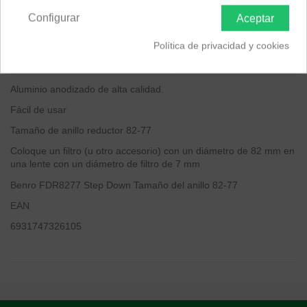
ANILLO BENRO STEP DOWN TALLA 82-77
Configurar
Aceptar
Adaptador para aumentar/disminuir el hilo
Política de privacidad y cookies
Conecte un filtro o soporte de 82 mm a una lente de 77 mm
Ahorre costes reutilizando filtros o soportes
Aluminio anodizado de alta calidad.
Fácil de usar
Tamaño de anillo reductor 82-77
Coloque un filtro (u otro accesorio) con un diámetro de 82 mm en
una lente con un diámetro de filtro de 7 mm
Benro FDR8277 Step Down Tamaño del anillo 82-77
EAN
6931747326105