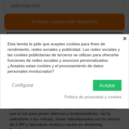
×
Esta tienda te pide que aceptes cookies para fines de
¿Dónde deseas recibir tu pedido?
rendimiento, redes sociales y publicidad. Las redes sociales y
las cookies publicitarias de terceros se utilizan para ofrecerte
Selecciona tu ubicación para mostrarte los precios e
funciones de redes sociales y anuncios personalizados.
impuestos correctos para tu región.
¿Aceptas estas cookies y el procesamiento de datos
personales involucrados?
Península y Baleares
Canarias
Configurar
Aceptar
Descripción
Política de privacidad y cookies
UPC 810019528446
Visualiza tu día con claridad, Alexa está lista para ayudarte:
usa la voz para poner alarmas y temporizadores, ver tu
calendario o las noticias, hacer videollamadas con la cámara
de 2 MP y reproducir música y series en streaming.