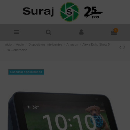
0
Inicio
Audio
Dispositivos Inteligentes
Amazon
Alexa Echo Show 5
- 2a Generación
Consultar disponibilidad