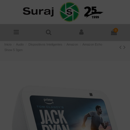
0
Inicio
Audio
Dispositivos Inteligentes
Amazon
Amazon Echo
Show 5 3gen