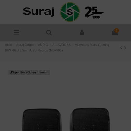
0
Inicio
Suraj Online
AUDIO
ALTAVOCES
Altavoces Mars Gaming
10W RGB 3.5mm/USB Negros (MSPRO)
¡Disponible sólo en Internet!