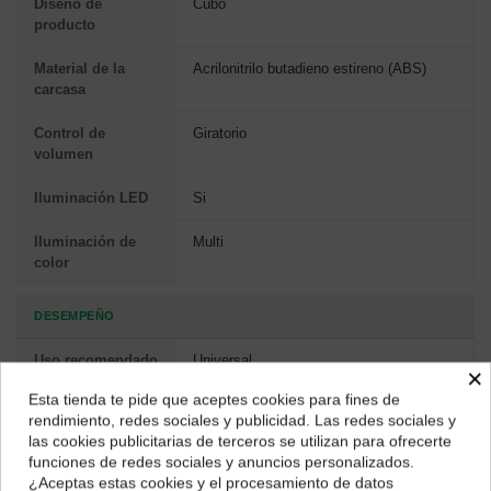
Diseño de
Cubo
producto
Material de la
Acrilonitrilo butadieno estireno (ABS)
carcasa
Control de
Giratorio
volumen
Iluminación LED
Si
Iluminación de
Multi
color
DESEMPEÑO
Uso recomendado
Universal
×
Esta tienda te pide que aceptes cookies para fines de
¿Dónde deseas recibir tu pedido?
EMPAQUETADO
rendimiento, redes sociales y publicidad. Las redes sociales y
las cookies publicitarias de terceros se utilizan para ofrecerte
Selecciona tu ubicación para mostrarte los precios e
Ancho del
85 mm
funciones de redes sociales y anuncios personalizados.
impuestos correctos para tu región.
paquete
¿Aceptas estas cookies y el procesamiento de datos