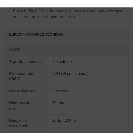
dispositivo de audio.
Plug & Play:
Fácil de instalar y usar, no requiere software
adicional para su funcionamiento.
ESPECIFICACIONES TÉCNICAS
AUDIO
Tipo de altavoces
2.0 estéreo
Potencia total
8W (4W por altavoz)
(RMS)
Controladores
2 activos
Diámetro del
60 mm
driver
Rango de
20Hz - 20KHz
frecuencia