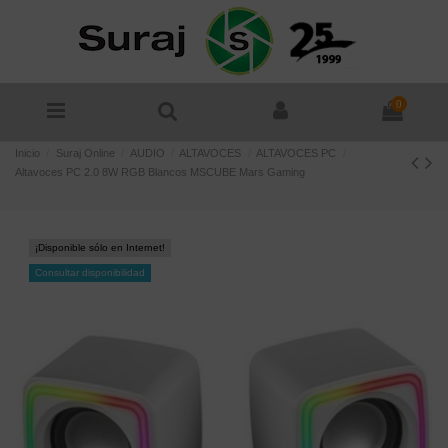
0
Inicio
Suraj Online
AUDIO
ALTAVOCES
ALTAVOCES PC
Altavoces PC 2.0 8W RGB Blancos MSCUBE Mars Gaming
¡Disponible sólo en Internet!
Consultar disponibilidad