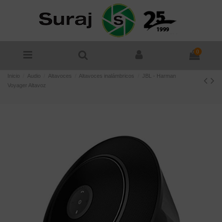
0
Inicio
Audio
Altavoces
Altavoces inalámbricos
JBL - Harman
Voyager Altavoz