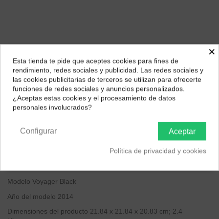
×
Descripción
Esta tienda te pide que aceptes cookies para fines de
¿Dónde deseas recibir tu pedido?
Marca
JBL
rendimiento, redes sociales y publicidad. Las redes sociales y
las cookies publicitarias de terceros se utilizan para ofrecerte
Configuración del canal de sonido Surround del altavoz
2.1
Selecciona tu ubicación para mostrarte los precios e
funciones de redes sociales y anuncios personalizados.
impuestos correctos para tu región.
¿Aceptas estas cookies y el procesamiento de datos
Dimensiones del producto: largo x ancho x alto
21.8 x 21.8 x 20.8
personales involucrados?
centímetros
Península y Baleares
Canarias
Relación de señal/ruido
80 dB
Configurar
Aceptar
Peso del producto
5.29 Libras
Política de privacidad y cookies
Detalles técnicos
Marca
‎JBL
Modelo
‎Voyager Black
Año del modelo
‎2014
Dimensiones del producto
‎21.84 x 21.84 x 20.83 cm; 2.4