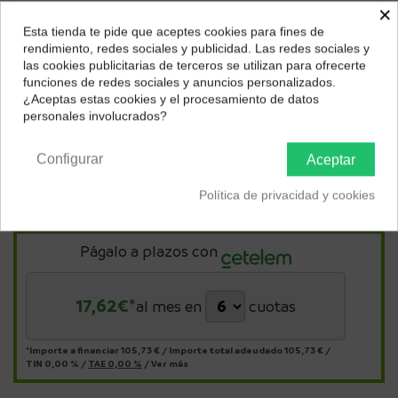
×
Esta tienda te pide que aceptes cookies para fines de
¿Dónde deseas recibir tu pedido?
rendimiento, redes sociales y publicidad. Las redes sociales y
las cookies publicitarias de terceros se utilizan para ofrecerte
Selecciona tu ubicación para mostrarte los precios e
funciones de redes sociales y anuncios personalizados.
impuestos correctos para tu región.
¿Aceptas estas cookies y el procesamiento de datos
personales involucrados?
Península y Baleares
Canarias
Configurar
Aceptar
Política de privacidad y cookies
Págalo a plazos con
17,62
€*
al mes en
cuotas
*Importe a financiar
105,73 €
/
Importe total adeudado
105,73 €
/
TIN
0,00 %
/
TAE
0,00 %
/
Ver más