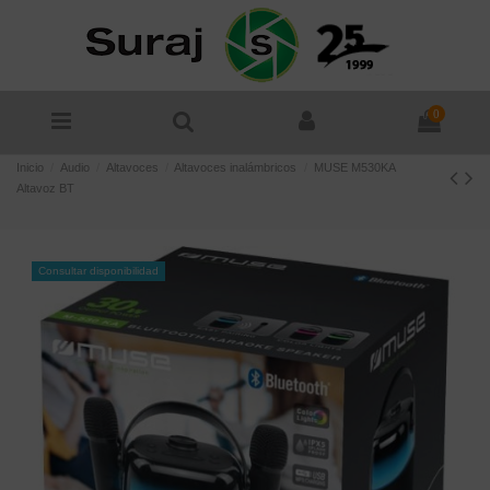
0
Inicio
Audio
Altavoces
Altavoces inalámbricos
MUSE M530KA
Altavoz BT
Consultar disponibilidad