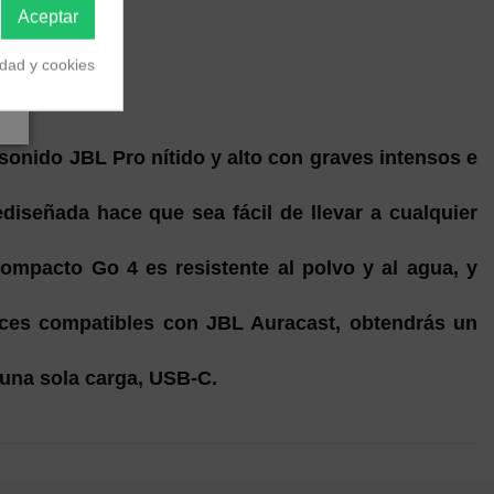
Aceptar
idad y cookies
 sonido JBL Pro nítido y alto con graves intensos e
diseñada hace que sea fácil de llevar a cualquier
compacto Go 4 es resistente al polvo y al agua, y
oces compatibles con JBL Auracast, obtendrás un
 una sola carga, USB-C.