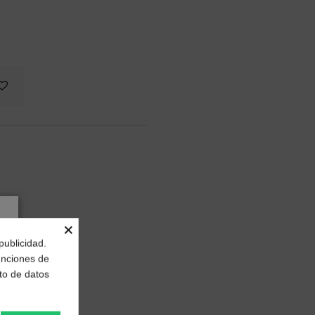
aje
×
publicidad.
funciones de
to de datos