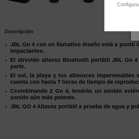
Configura
Descripción
JBL Go 4 con un llamativo diseño está a punto de
impactantes.
El atrevido altavoz Bluetooth portátil JBL Go 
parte.
El sol, la playa y tus altavoces impermeables 
cuenta con hasta 7 horas de tiempo de reproduc
Ccombinando 2 Go 4, tendrás un sonido estére
sonido aún más potente.
JBL GO 4 Altavoz portátil a prueba de agua y p