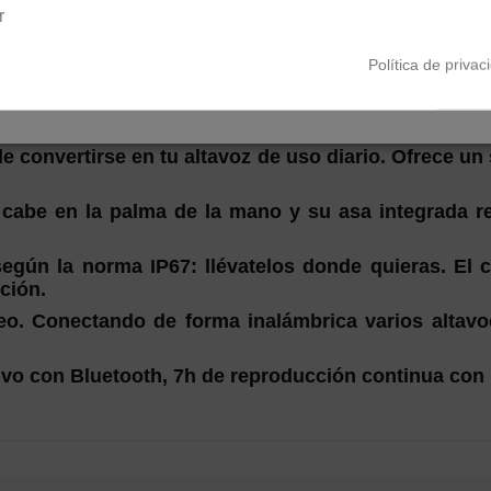
r
Política de privac
 convertirse en tu altavoz de uso diario. Ofrece un
4 cabe en la palma de la mano y su asa integrada re
según la norma IP67: llévatelos donde quieras. El 
ción.
o. Conectando de forma inalámbrica varios altav
olvo con Bluetooth, 7h de reproducción continua con