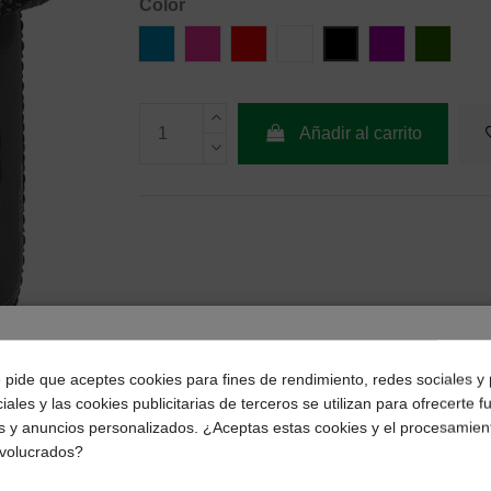
Color
Azul
Rosa
Rojo
Blanco
Negro
Púrpura
Camufl
Añadir al carrito
¿Dónde deseas recibir tu pedido?
e pide que aceptes cookies para fines de rendimiento, redes sociales y 
iales y las cookies publicitarias de terceros se utilizan para ofrecerte 
Selecciona tu ubicación para mostrarte los precios e
s y anuncios personalizados. ¿Aceptas estas cookies y el procesamien
impuestos correctos para tu región.
nvolucrados?
Península y Baleares
Canarias