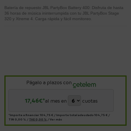
Batería de repuesto JBL PartyBox Battery 400: Disfruta de hasta
36 horas de música ininterrumpida con tu JBL PartyBox Stage
320 y Xtreme 4. Carga rápida y fácil monitoreo.
Págalo a plazos con
17,46
€*
al mes en
cuotas
*Importe a financiar
104,75 €
/
Importe total adeudado
104,75 €
/
TIN
0,00 %
/
TAE
0,00 %
/
Ver más