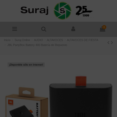
0
Inicio
Suraj Online
AUDIO
ALTAVOCES
ALTAVOCES DE FIESTA
JBL PartyBox Battery 400 Batería de Repuesto
¡Disponible sólo en Internet!