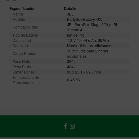
Especificación
Detalle
Marca
JBL
Modelo
PartyBox Battery 400
JBL PartyBox Stage 320 y JBL
Compatibilidad
Xtreme 4
Tipo de Batería
Ion de litio
Capacidad
7,2 V / 9444 mAh, 68 Wh
Duración
Hasta 18 horas adicionales
10 minutos para 2 horas
Carga Rápida
adicionales
Peso Neto
350 g
Peso Bruto
404 g
Dimensiones
93 x 25,1 x 89,5 mm
Temperatura de
0-45 °C
Funcionamiento