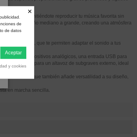
×
ositivos, permitiéndote reproducir tu música favorita sin
publicidad.
bitaciones de tamaño mediano a grande, creando una atmósfera
funciones de
to de datos
 agudos y graves, que te permiten adaptar el sonido a tus
Aceptar
a RCA para dispositivos analógicos, una entrada USB para
alida dedicada para un altavoz de subgraves externo, ideal
idad y cookies
alización, sino que también añade versatilidad a su diseño,
sta en marcha sencilla.