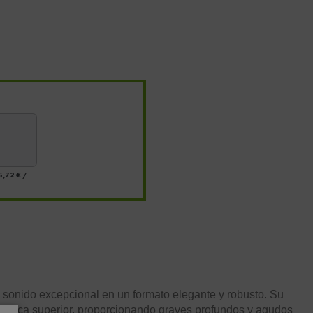
5,72 €
/
 sonido excepcional en un formato elegante y robusto. Su
acústica superior, proporcionando graves profundos y agudos