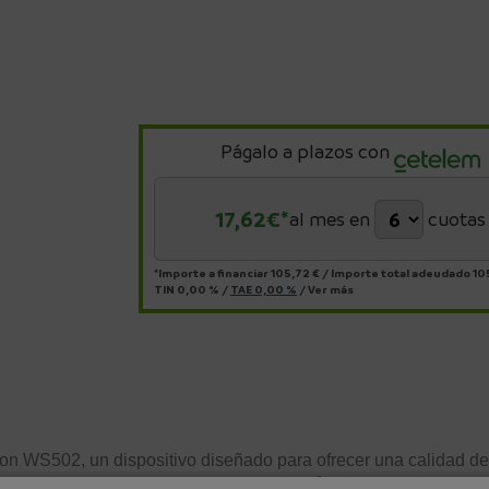
Págalo a plazos con
17,62
€*
al mes en
cuotas
*Importe a financiar
105,72 €
/
Importe total adeudado
10
TIN
0,00 %
/
TAE
0,00 %
/
Ver más
son WS502, un dispositivo diseñado para ofrecer una calidad de
lásico a cualquier estancia, sino que también contribuye a una 