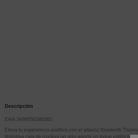
Descripción
EAN 3499550388381
Eleva tu experiencia auditiva con el altavoz Bluetooth Thom
distintiva caja de madera no solo aporta un toque estético c