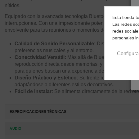
nítidos.
Equipado con la avanzada tecnología Bluetooth 5.0, el WS502 
Esta tienda t
interrupciones. Con una impresionante potencia musical tota
Las redes soc
envolvente para tus reuniones o momentos de relax.
redes sociale
personales i
Calidad de Sonido Personalizable:
Disfruta de un cont
preferencias musicales y al entorno.
Configura
Conectividad Versátil:
Más allá de Bluetooth, el WS502
reproducción directa desde memorias, y una entrada AUX
para quienes buscan una experiencia de bajos aún más 
Diseño Práctico y Estético:
Su frente removible no solo
adaptándose a diferentes estilos decorativos.
Fácil de Instalar:
Se alimenta directamente de la red elé
ESPECIFICACIONES TÉCNICAS
AUDIO