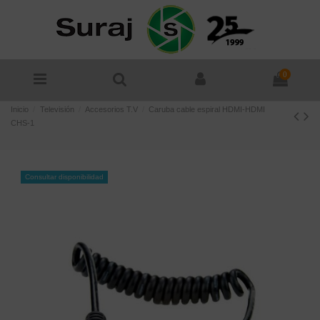
0
Inicio
Televisión
Accesorios T.V
Caruba cable espiral HDMI-HDMI
CHS-1
Consultar disponibilidad