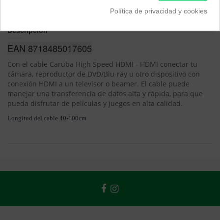
Política de privacidad y cookies
Descripción
EAN 8718485017605
Con el cable Caruba High Speed ​​HDMI - HDMI conectar tu
cámara, reproductor de DVD/Blu-ray u otro dispositivo con
conexión HDMI a un televisor o beamer.
El cable puede
manejar una transferencia de datos alta y rápida, para que
pueda disfrutar de películas y juegos en alta calidad.
Longitud del cable 40-100cm