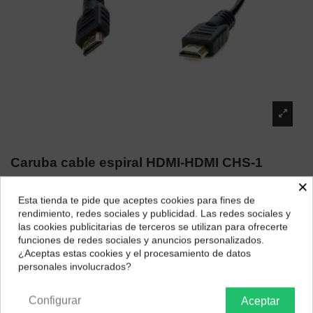
Caruba cable espiral HDMI-HDMI CHS-1
×
Marca:
Caruba
Esta tienda te pide que aceptes cookies para fines de
14,54 €
¿Dónde deseas recibir tu pedido?
rendimiento, redes sociales y publicidad. Las redes sociales y
las cookies publicitarias de terceros se utilizan para ofrecerte
Selecciona tu ubicación para mostrarte los precios e
funciones de redes sociales y anuncios personalizados.
impuestos correctos para tu región.
¿Aceptas estas cookies y el procesamiento de datos
personales involucrados?
Península y Baleares
Canarias
Configurar
Aceptar