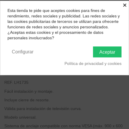
×
Esta tienda te pide que aceptes cookies para fines de
¿Dónde deseas recibir tu pedido?
rendimiento, redes sociales y publicidad. Las redes sociales y
las cookies publicitarias de terceros se utilizan para ofrecerte
Selecciona tu ubicación para mostrarte los precios e
funciones de redes sociales y anuncios personalizados.
impuestos correctos para tu región.
¿Aceptas estas cookies y el procesamiento de datos
personales involucrados?
Península y Baleares
Canarias
Configurar
Aceptar
Descripción
Política de privacidad y cookies
MARCA:
LARRYHOUSE
REF. LH1735
Fácil instalación y montaje.
Incluye cierre de resorte.
Válida para instalación de televisión curva.
Modelo universal.
Sistema de anclaje compatible con norma VESA (máx. 900 x 600