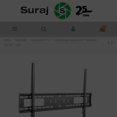
0
Inicio
Televisión
Accesorios T.V
Larryhouse Soporte de Televisión
Fijo 60"- 100"