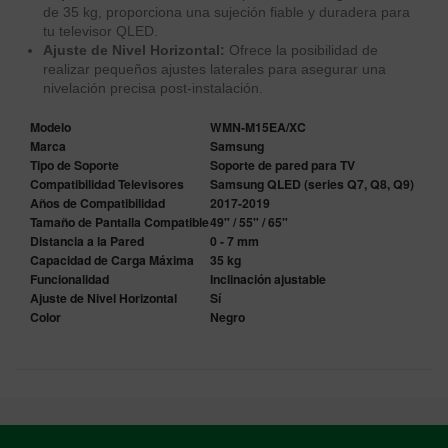
de 35 kg, proporciona una sujeción fiable y duradera para
tu televisor QLED.
Ajuste de Nivel Horizontal:
Ofrece la posibilidad de
realizar pequeños ajustes laterales para asegurar una
nivelación precisa post-instalación.
Modelo
WMN-M15EA/XC
Marca
Samsung
Tipo de Soporte
Soporte de pared para TV
Compatibilidad Televisores
Samsung QLED (series Q7, Q8, Q9)
Años de Compatibilidad
2017-2019
Tamaño de Pantalla Compatible
49" / 55" / 65"
Distancia a la Pared
0 - 7 mm
Capacidad de Carga Máxima
35 kg
Funcionalidad
Inclinación ajustable
Ajuste de Nivel Horizontal
Sí
Color
Negro