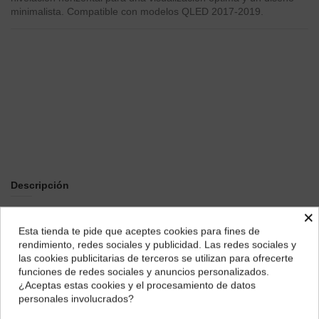
minimalista. Compatible con modelos QLED 2017-2019.
Descripción
EAN 8801643884536
×
Esta tienda te pide que aceptes cookies para fines de
El soporte de pared Samsung Sin Espacios WMN-M15EA/XC está
¿Dónde deseas recibir tu pedido?
rendimiento, redes sociales y publicidad. Las redes sociales y
diseñado específicamente para complementar la estética
las cookies publicitarias de terceros se utilizan para ofrecerte
premium de tus televisores Samsung QLED de 2017 a 2019. Este
Selecciona tu ubicación para mostrarte los precios e
funciones de redes sociales y anuncios personalizados.
innovador sistema de montaje permite que tu televisor se integre
impuestos correctos para tu región.
¿Aceptas estas cookies y el procesamiento de datos
de forma casi perfecta con la pared, manteniendo una distancia
personales involucrados?
ultra-reducida de solo 0 a 7 mm. El resultado es una instalación
Península y Baleares
Canarias
excepcionalmente limpia y un aspecto minimalista que realza