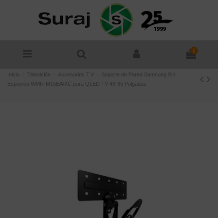
0
Inicio
Televisión
Accesorios T.V
Soporte de Pared Samsung Sin
Espacios WMN-M15EA/XC para QLED TV 49-65 Pulgadas