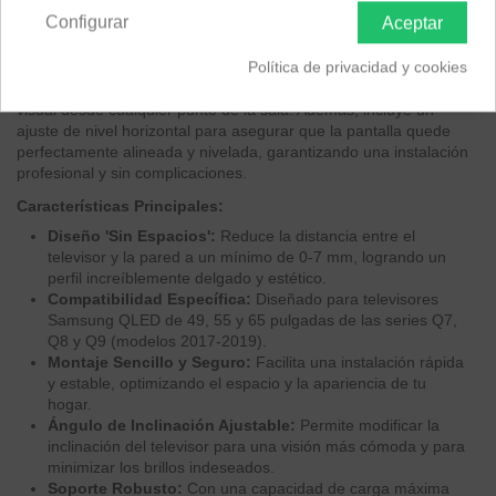
cualquier ambiente moderno.
Configurar
Aceptar
Disfruta de una flexibilidad óptima en la visualización gracias a su
Política de privacidad y cookies
funcionalidad de inclinación ajustable, que te permite encontrar el
ángulo perfecto para reducir reflejos y mejorar la experiencia
visual desde cualquier punto de la sala. Además, incluye un
ajuste de nivel horizontal para asegurar que la pantalla quede
perfectamente alineada y nivelada, garantizando una instalación
profesional y sin complicaciones.
Características Principales:
Diseño 'Sin Espacios':
Reduce la distancia entre el
televisor y la pared a un mínimo de 0-7 mm, logrando un
perfil increíblemente delgado y estético.
Compatibilidad Específica:
Diseñado para televisores
Samsung QLED de 49, 55 y 65 pulgadas de las series Q7,
Q8 y Q9 (modelos 2017-2019).
Montaje Sencillo y Seguro:
Facilita una instalación rápida
y estable, optimizando el espacio y la apariencia de tu
hogar.
Ángulo de Inclinación Ajustable:
Permite modificar la
inclinación del televisor para una visión más cómoda y para
minimizar los brillos indeseados.
Soporte Robusto:
Con una capacidad de carga máxima