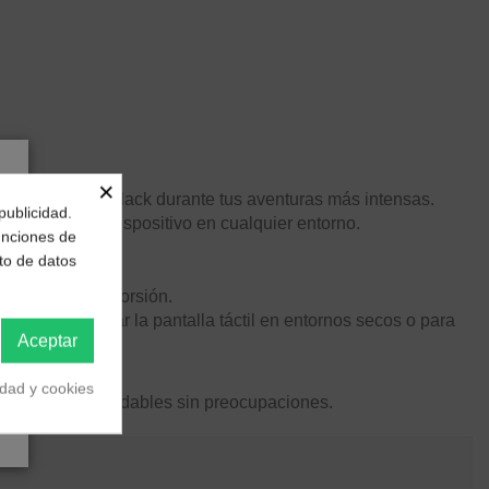
×
lack o HERO5 Black durante tus aventuras más intensas.
publicidad.
egridad de tu dispositivo en cualquier entorno.
funciones de
to de datos
remos.
iminando la distorsión.
eleton para usar la pantalla táctil en entornos secos o para
Aceptar
idad y cookies
r momentos inolvidables sin preocupaciones.