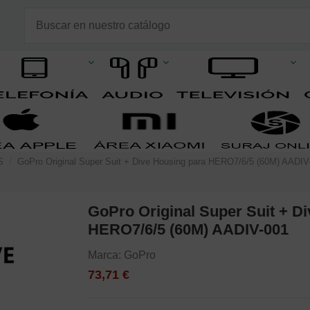
S
GoPro Original Super Suit + Dive Housing para HERO7/6/5 (60M) AADIV
GoPro Original Super Suit + D
HERO7/6/5 (60M) AADIV-001
Marca:
GoPro
73,71 €