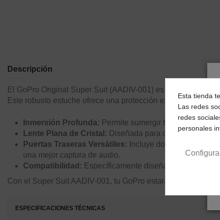
Descripción
El GoPro Original Super Suit (AADIV-001) es la solución d
Esta tienda t
Este robusto estuche ofrece una protección extrema contra la 
Las redes soc
redes sociale
Inmersión Profunda:
Permite sumergir tu GoPro hasta 6
personales i
Lente Plana de Cristal:
Diseñada para ofrecer la máxima 
Puertas Traseras Versátiles:
Incluye dos puertas traser
Configura
una mejor captura de audio.
Compatibilidad:
Específicamente diseñado para GoPr
Con el Super Suit AADIV-001, tu GoPro estará lista para enfr
ESPECIFICACIONES TÉCNICAS