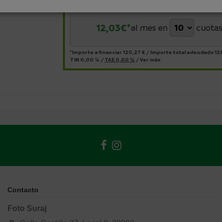
12,03
€*
al mes en
cuota
*Importe a financiar
120,27 €
/
Importe total adeudado
12
TIN
0,00 %
/
TAE
0,00 %
/
Ver más
Contacto
Foto Suraj