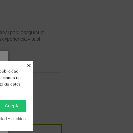
eal para asegurar la
a experiencia visual.
×
publicidad.
funciones de
to de datos
Aceptar
idad y cookies