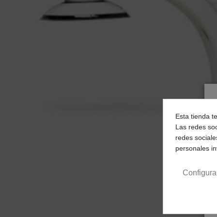
Esta tienda t
Las redes soc
redes sociale
personales i
Configura