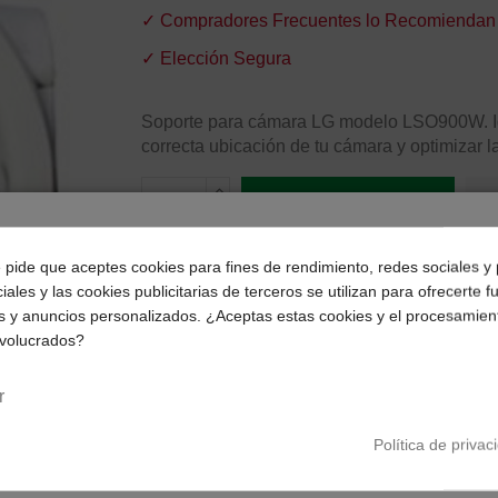
✓ Compradores Frecuentes lo Recomiendan
✓ Elección Segura
Soporte para cámara LG modelo LSO900W. Id
correcta ubicación de tu cámara y optimizar l
Añadir al carrito
¿Dónde deseas recibir tu pedido?
e pide que aceptes cookies para fines de rendimiento, redes sociales y 
iales y las cookies publicitarias de terceros se utilizan para ofrecerte 
Selecciona tu ubicación para mostrarte los precios e
s y anuncios personalizados. ¿Aceptas estas cookies y el procesamien
impuestos correctos para tu región.
nvolucrados?
Península y Baleares
Canarias
r
Política de privac
Págalo a plazos con