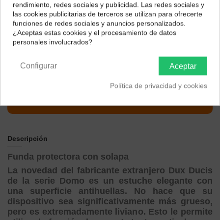
¿Dónde deseas recibir tu pedido?
rendimiento, redes sociales y publicidad. Las redes sociales y
Color
las cookies publicitarias de terceros se utilizan para ofrecerte
Selecciona tu ubicación para mostrarte los precios e
funciones de redes sociales y anuncios personalizados.
impuestos correctos para tu región.
Azul
Rosa
Negro
¿Aceptas estas cookies y el procesamiento de datos
personales involucrados?
Península y Baleares
Canarias
Configurar
Aceptar
Política de privacidad y cookies
Descripción
Funda protectora con solapa
La novedad del fabricante extranjero Dux Ducis
de la serie Domo es un estuche elegante con
una superficie antihuellas. No hace que su
dispositivo sea significativamente más grueso,
pero es extremadamente liviano. Esto le permite