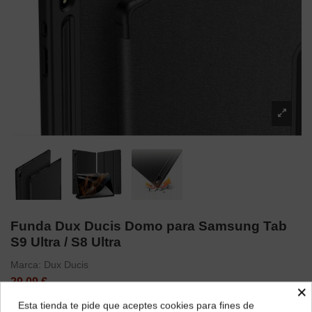
Funda Dux Ducis Domo para Samsung Tab
S9 Ultra / S8 Ultra
Marca:
Dux Ducis
29,09 €
×
Esta tienda te pide que aceptes cookies para fines de