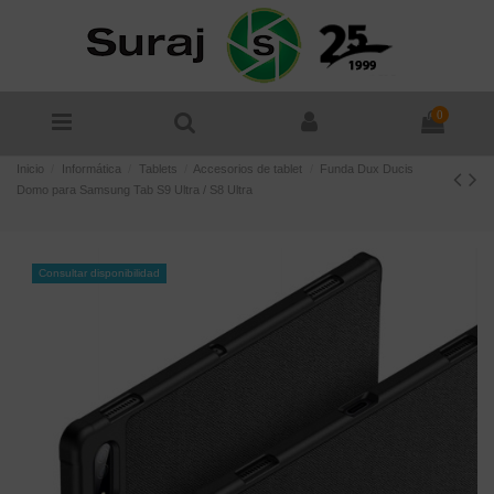
0
Inicio
Informática
Tablets
Accesorios de tablet
Funda Dux Ducis
Domo para Samsung Tab S9 Ultra / S8 Ultra
Consultar disponibilidad