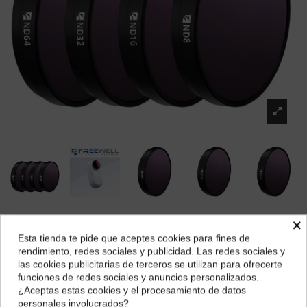
×
Insta360 GO 2 ND Filter Set - Standard Day 4
Pack
Esta tienda te pide que aceptes cookies para fines de
¿Dónde deseas recibir tu pedido?
rendimiento, redes sociales y publicidad. Las redes sociales y
Marca:
INSTA360
las cookies publicitarias de terceros se utilizan para ofrecerte
Selecciona tu ubicación para mostrarte los precios e
19,39 €
funciones de redes sociales y anuncios personalizados.
impuestos correctos para tu región.
¿Aceptas estas cookies y el procesamiento de datos
personales involucrados?