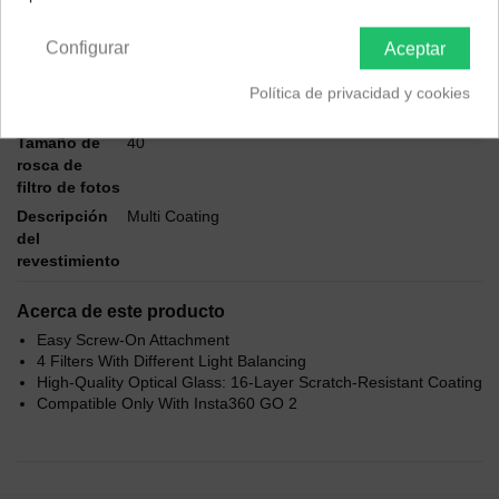
Península y Baleares
Canarias
Configurar
Aceptar
Descripción
Política de privacidad y cookies
Marca
FREEWELL
Tamaño de
40
rosca de
filtro de fotos
Descripción
Multi Coating
del
revestimiento
Acerca de este producto
Easy Screw-On Attachment
4 Filters With Different Light Balancing
High-Quality Optical Glass: 16-Layer Scratch-Resistant Coating
Compatible Only With Insta360 GO 2