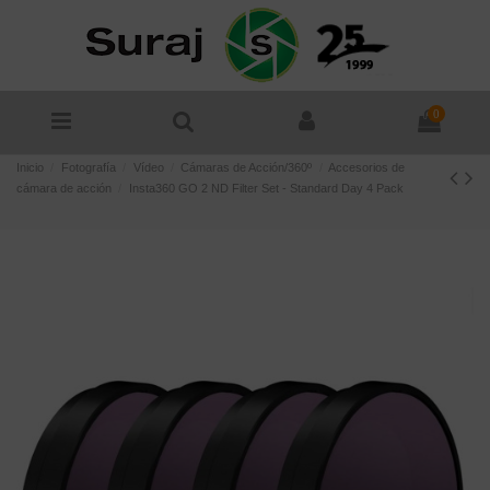
0
Inicio
Fotografía
Vídeo
Cámaras de Acción/360º
Accesorios de
cámara de acción
Insta360 GO 2 ND Filter Set - Standard Day 4 Pack