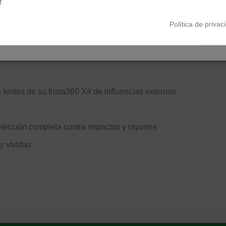
r
Política de privac
 lentes de su Insta360 X4 de influencias externas.
rotección completa contra impactos y rayones
y vívidas