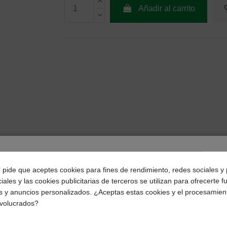
Añadir al carrito
¿Dónde deseas recibir tu pedido?
e pide que aceptes cookies para fines de rendimiento, redes sociales y 
iales y las cookies publicitarias de terceros se utilizan para ofrecerte 
Selecciona tu ubicación para mostrarte los precios e
s y anuncios personalizados. ¿Aceptas estas cookies y el procesamien
impuestos correctos para tu región.
nvolucrados?
Península y Baleares
Canarias