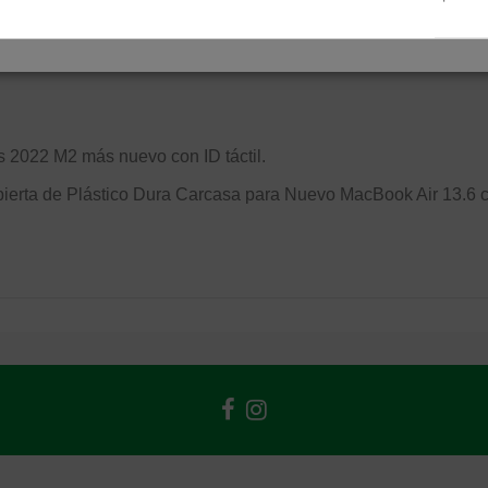
 2022 M2 más nuevo con ID táctil.
erta de Plástico Dura Carcasa para Nuevo MacBook Air 13.6 