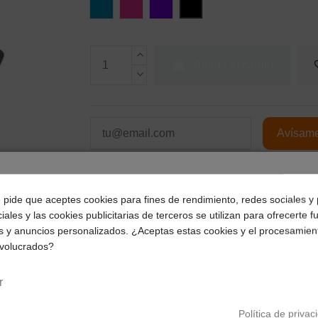
Transparente
Azul
Rosa
Violeta
Negro
Añadir al carrito
¿Dónde deseas recibir tu pedido?
e pide que aceptes cookies para fines de rendimiento, redes sociales y 
iales y las cookies publicitarias de terceros se utilizan para ofrecerte 
Selecciona tu ubicación para mostrarte los precios e
s y anuncios personalizados. ¿Aceptas estas cookies y el procesamien
impuestos correctos para tu región.
nvolucrados?
Península y Baleares
Canarias
r
Política de privac