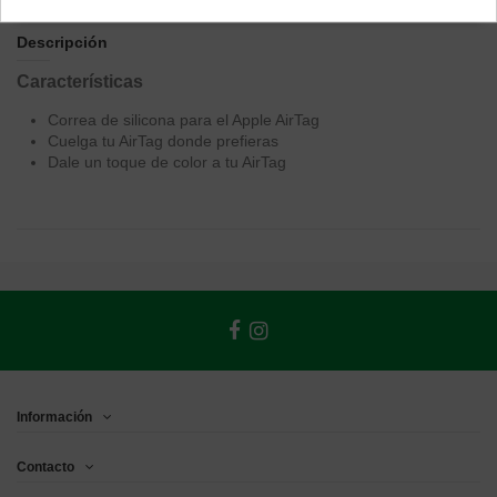
Descripción
Características
Correa de silicona para el Apple AirTag
Cuelga tu AirTag donde prefieras
Dale un toque de color a tu AirTag
Información
Contacto