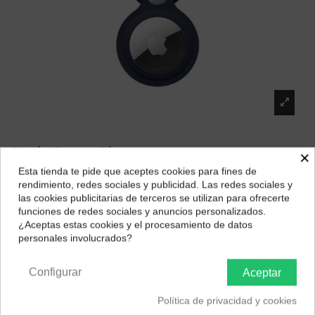
Apple Correa Airtag
×
Esta tienda te pide que aceptes cookies para fines de
Marca:
Apple
¿Dónde deseas recibir tu pedido?
rendimiento, redes sociales y publicidad. Las redes sociales y
43,55 €
las cookies publicitarias de terceros se utilizan para ofrecerte
Selecciona tu ubicación para mostrarte los precios e
funciones de redes sociales y anuncios personalizados.
impuestos correctos para tu región.
¿Aceptas estas cookies y el procesamiento de datos
personales involucrados?
Color
Península y Baleares
Canarias
Azul
Naranja
Amarillo
Blanco
Configurar
Aceptar
Política de privacidad y cookies