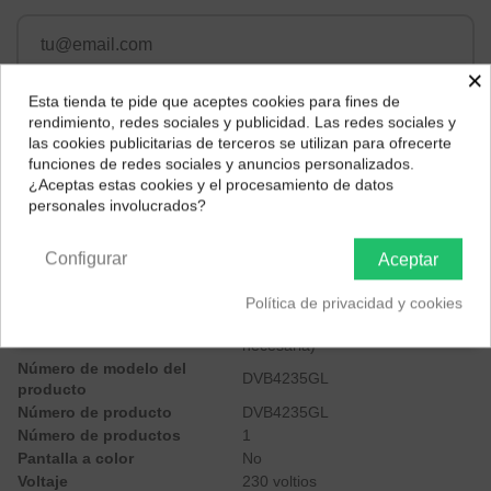
×
Esta tienda te pide que aceptes cookies para fines de
¿Dónde deseas recibir tu pedido?
rendimiento, redes sociales y publicidad. Las redes sociales y
las cookies publicitarias de terceros se utilizan para ofrecerte
Selecciona tu ubicación para mostrarte los precios e
funciones de redes sociales y anuncios personalizados.
impuestos correctos para tu región.
¿Aceptas estas cookies y el procesamiento de datos
Descripción
personales involucrados?
Península y Baleares
Canarias
Marca
Xiaomi
Fabricante
Xiaomi
Configurar
Aceptar
Modelo
DVB4235GL
Dimensiones del producto
7 x 8 x 5.4 cm; 100 gramos
Política de privacidad y cookies
1 Polímero de litio (Tipo de pila
Pilas
necesaria)
Número de modelo del
DVB4235GL
producto
Número de producto
DVB4235GL
Número de productos
1
Pantalla a color
No
Voltaje
230 voltios