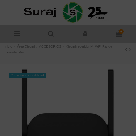
0
Inicio
Área Xiaomi
ACCESORIOS
Xiaomi repetidor MI WiFi Range
Extender Pro
Consultar disponibilidad