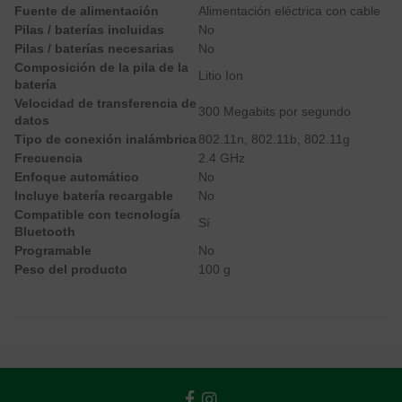
Fuente de alimentación
Alimentación eléctrica con cable
Pilas / baterías incluidas
No
Pilas / baterías necesarias
No
Composición de la pila de la
Litio Ion
batería
Velocidad de transferencia de
300 Megabits por segundo
datos
Tipo de conexión inalámbrica
802.11n, 802.11b, 802.11g
Frecuencia
2.4 GHz
Enfoque automático
No
Incluye batería recargable
No
Compatible con tecnología
Sí
Bluetooth
Programable
No
Peso del producto
100 g