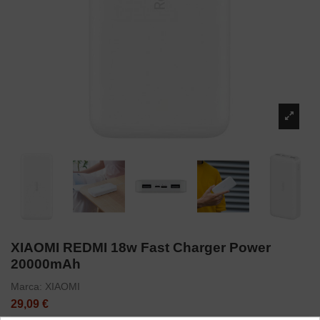
XIAOMI REDMI 18w Fast Charger Power
20000mAh
Marca:
XIAOMI
29,09 €