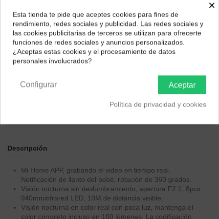
×
Esta tienda te pide que aceptes cookies para fines de
¿Dónde deseas recibir tu pedido?
rendimiento, redes sociales y publicidad. Las redes sociales y
Color
las cookies publicitarias de terceros se utilizan para ofrecerte
Selecciona tu ubicación para mostrarte los precios e
Blanco
Negro
funciones de redes sociales y anuncios personalizados.
impuestos correctos para tu región.
¿Aceptas estas cookies y el procesamiento de datos
personales involucrados?
Península y Baleares
Canarias
Configurar
Aceptar
Política de privacidad y cookies
Descripción
Mi Home APP, grabando el video en tiempo real.
Notificación de llanto del bebé, rotación de 360 grados.
Visión nocturna sin deslumbramiento, apertura F2.1, 8pcs
940mminfrared LED, 10M de distancia visible.
Visión nocturna en color real con poca luz, mantenga el
color completo incluso en 100 lúmenes. La codificación